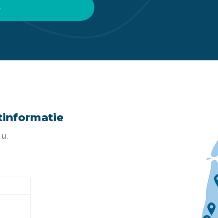
8
tinformatie
 u.