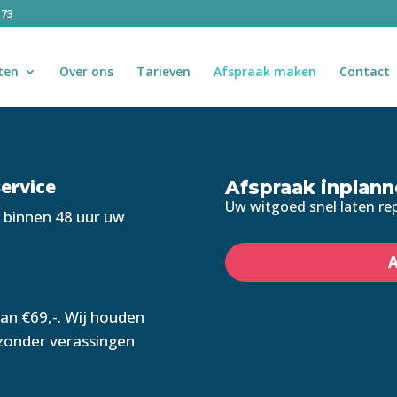
 73
ten
Over ons
Tarieven
Afspraak maken
Contact
service
Afspraak inplan
Uw witgoed snel laten rep
 binnen 48 uur uw
A
van €69,-. Wij houden
 zonder verassingen