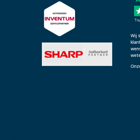
Wij 
klan
wens
wete
Onz