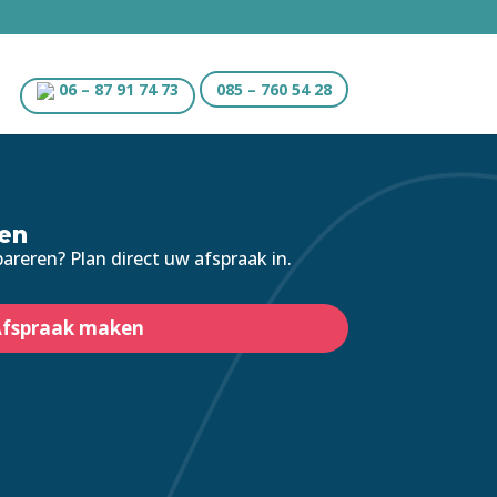
06 – 87 91 74 73
085 – 760 54 28
nen
areren? Plan direct uw afspraak in.
fspraak maken