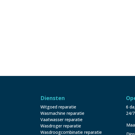
Diensten
Ope
Witgoed reparatie
6 da
Wasmachine reparatie
24/7
Vaatwasser reparatie
Maa
Wasdroger reparatie
Wasdroogcombinatie reparatie
Din