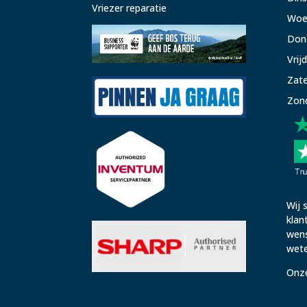
Vriezer reparatie
Woe
Don
Vrij
Zat
Zon
Wij 
klan
wens
wete
Onz