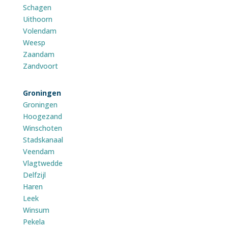
Schagen
Uithoorn
Volendam
Weesp
Zaandam
Zandvoort
Groningen
Groningen
Hoogezand
Winschoten
Stadskanaal
Veendam
Vlagtwedde
Delfzijl
Haren
Leek
Winsum
Pekela