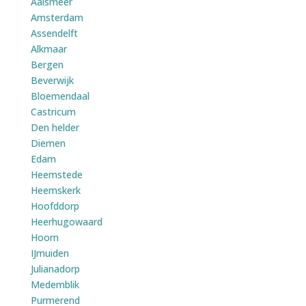
Aalsmeer
Amsterdam
Assendelft
Alkmaar
Bergen
Beverwijk
Bloemendaal
Castricum
Den helder
Diemen
Edam
Heemstede
Heemskerk
Hoofddorp
Heerhugowaard
Hoorn
IJmuiden
Julianadorp
Medemblik
Purmerend