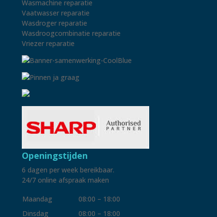
Wasmachine reparatie
Vaatwasser reparatie
Wasdroger reparatie
Wasdroogcombinatie reparatie
Vriezer reparatie
Openingstijden
6 dagen per week bereikbaar.
24/7 online afspraak maken
Maandag
08:00 – 18:00
Dinsdag
08:00 – 18:00