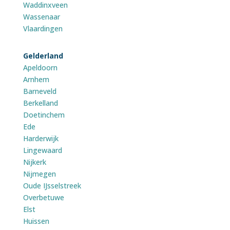
Waddinxveen
Wassenaar
Vlaardingen
Gelderland
Apeldoorn
Arnhem
Barneveld
Berkelland
Doetinchem
Ede
Harderwijk
Lingewaard
Nijkerk
Nijmegen
Oude IJsselstreek
Overbetuwe
Elst
Huissen