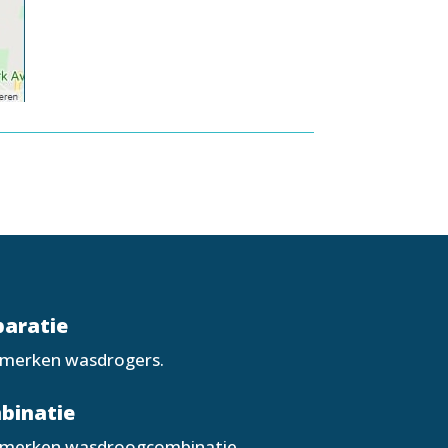
aratie
e merken wasdrogers.
binatie
e merken wasdroogcombinatie.