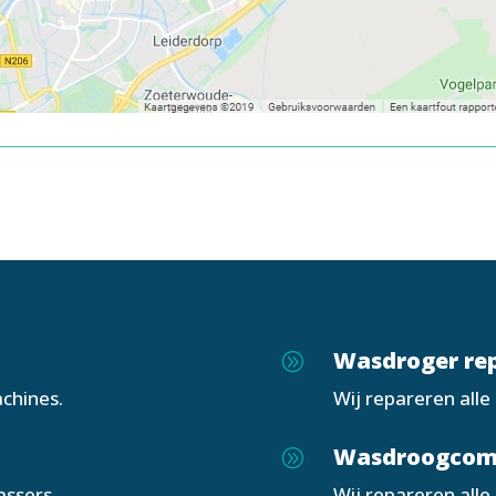
Wasdroger rep
A
chines.
Wij repareren all
Wasdroogcom
A
assers.
Wij repareren all