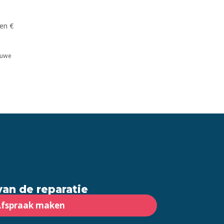
ren €
euwe
van de reparatie
fspraak maken