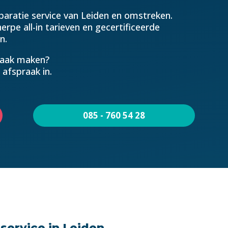
eparatie service van Leiden en omstreken.
cherpe all-in tarieven en gecertificeerde
n.
praak maken?
 afspraak in.
085 - 760 54 28
 service in Leiden.