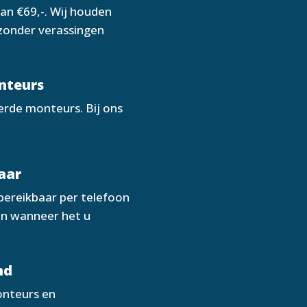
van €69,-. Wij houden
 zonder verassingen
onteurs
erde monteurs. Bij ons
aar
 bereikbaar per telefoon
ken wanneer het u
nd
onteurs en