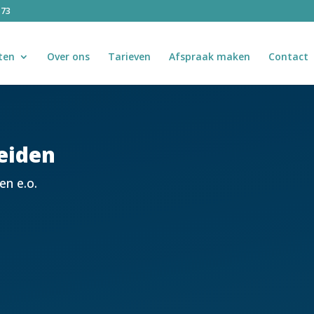
 73
ten
Over ons
Tarieven
Afspraak maken
Contact
eiden
en e.o.