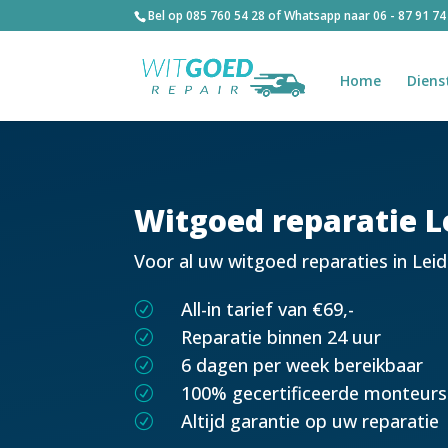
Bel op
085 760 54 28
of Whatsapp naar
06 - 87 91 74
Home
Diens
Witgoed reparatie L
Voor al uw witgoed reparaties in Leid
All-in tarief van €69,-
R
Reparatie binnen 24 uur
R
6 dagen per week bereikbaar
R
100% gecertificeerde monteurs
R
Altijd garantie op uw reparatie
R