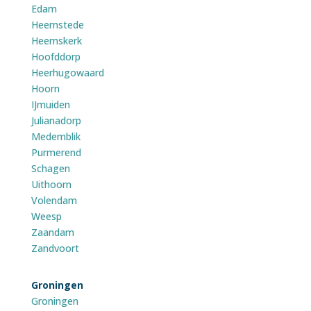
Edam
Heemstede
Heemskerk
Hoofddorp
Heerhugowaard
Hoorn
IJmuiden
Julianadorp
Medemblik
Purmerend
Schagen
Uithoorn
Volendam
Weesp
Zaandam
Zandvoort
Groningen
Groningen