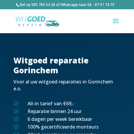
Bel op
085 760 54 28
of Whatsapp naar
06 - 87 91 74 73
Witgoed reparatie
Gorinchem
Voor al uw witgoed reparaties in Gorinchem
e.o.
All-in tarief van €69,-
R
Reparatie binnen 24 uur
R
6 dagen per week bereikbaar
R
100% gecertificeerde monteurs
R