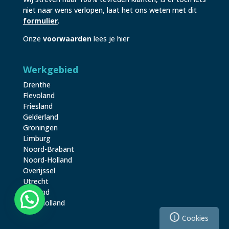
niet naar wens verlopen, laat het ons weten met dit
formulier
.
Onze
voorwaarden
lees je hier
Werkgebied
Drenthe
Flevoland
Friesland
Gelderland
Groningen
Limburg
Noord-Brabant
Noord-Holland
Overijssel
Utrecht
Zeeland
Zuid-Holland
i
Cookies