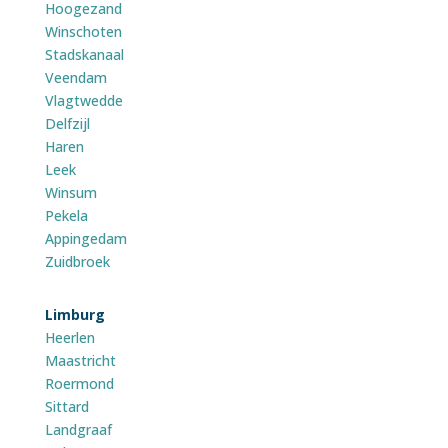
Hoogezand
Winschoten
Stadskanaal
Veendam
Vlagtwedde
Delfzijl
Haren
Leek
Winsum
Pekela
Appingedam
Zuidbroek
Limburg
Heerlen
Maastricht
Roermond
Sittard
Landgraaf