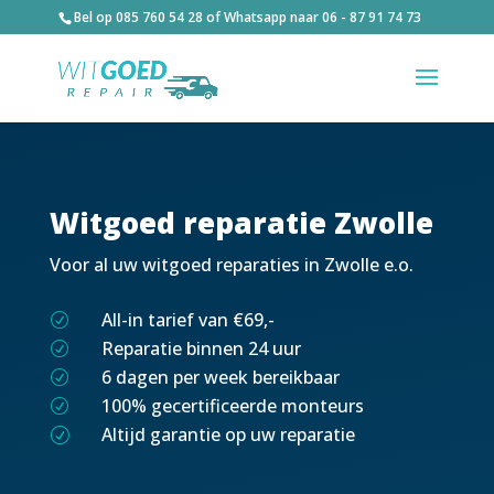
Bel op
085 760 54 28
of Whatsapp naar
06 - 87 91 74 73
Witgoed reparatie Zwolle
Voor al uw witgoed reparaties in Zwolle e.o.
All-in tarief van €69,-
R
Reparatie binnen 24 uur
R
6 dagen per week bereikbaar
R
100% gecertificeerde monteurs
R
Altijd garantie op uw reparatie
R