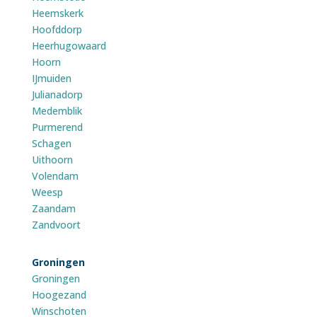
Heemskerk
Hoofddorp
Heerhugowaard
Hoorn
IJmuiden
Julianadorp
Medemblik
Purmerend
Schagen
Uithoorn
Volendam
Weesp
Zaandam
Zandvoort
Groningen
Groningen
Hoogezand
Winschoten